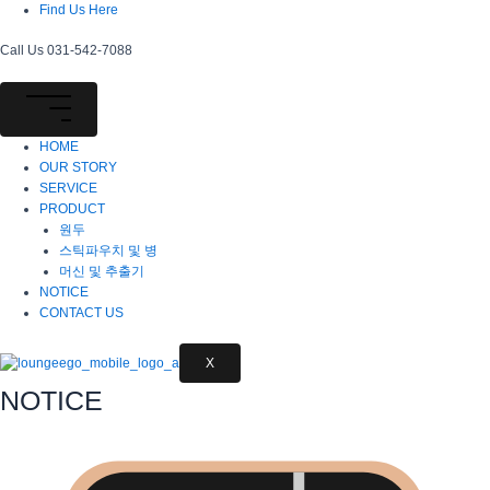
콘
Find Us Here
텐
츠
Call Us 031-542-7088
로
건
너
뛰
HOME
기
OUR STORY
SERVICE
PRODUCT
원두
스틱파우치 및 병
머신 및 추출기
NOTICE
CONTACT US
X
N
O
TIC
E