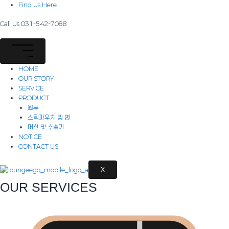
콘
Find Us Here
텐
츠
Call Us 031-542-7088
로
건
너
뛰
HOME
기
OUR STORY
SERVICE
PRODUCT
원두
스틱파우치 및 병
머신 및 추출기
NOTICE
CONTACT US
X
O
U
R SE
R
VIC
E
S