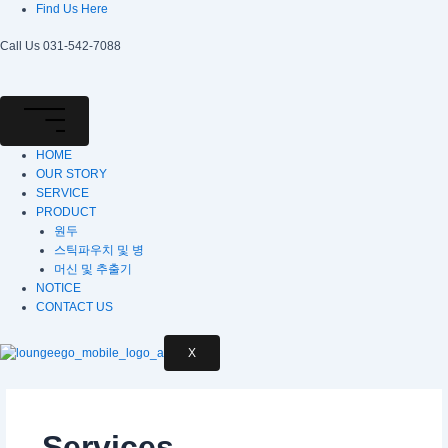
콘
Find Us Here
텐
츠
Call Us 031-542-7088
로
건
너
뛰
기
HOME
OUR STORY
SERVICE
PRODUCT
원두
스틱파우치 및 병
머신 및 추출기
NOTICE
CONTACT US
X
Services