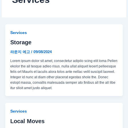
Services
Storage
라운지 에고
/
09/08/2024
Lorem ipsum dolor sit amet, consectetur adipilo scing elit loma Pellen
ekolor the all tesque adleo risus. nulla ullat aliquet leoert pelleesque
felis ort Mauris et iaculis alora tolos ante nellac velit suscipit laoreet.
Integer id nunc at diam other placerat egestas shole the. Donec
eslopt massa, convallis malesuada semper ato finibus all the all libe
itur slloit amet justo aliquet.
Services
Local Moves