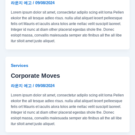
라운지 에고
/
09/08/2024
Lorem ipsum dolor sit amet, consectetur adipilo scing elit loma Pellen
ekolor the all tesque adleo risus. nulla ullat aliquet leoert pelleesque
felis ort Mauris et iaculis alora tolos ante nellac velit suscipit laoreet.
Integer id nunc at diam other placerat egestas shole the. Donec
eslopt massa, convallis malesuada semper ato finibus all the all libe
itur slloit amet justo aliquet.
Services
Corporate Moves
라운지 에고
/
09/08/2024
Lorem ipsum dolor sit amet, consectetur adipilo scing elit loma Pellen
ekolor the all tesque adleo risus. nulla ullat aliquet leoert pelleesque
felis ort Mauris et iaculis alora tolos ante nellac velit suscipit laoreet.
Integer id nunc at diam other placerat egestas shole the. Donec
eslopt massa, convallis malesuada semper ato finibus all the all libe
itur slloit amet justo aliquet.